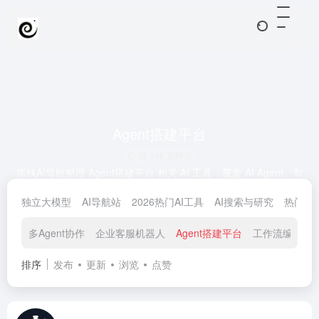
Agent搭建平台
共 116 篇网址
抓钱AI导航整理 Agent搭建平台 相关 AI 工具，覆盖 AI Agent、智
能体、自动化工作流、任务编排。当前分类收录约 122 个工具入
独立大模型
AI导航站
2026热门AI工具
AI搜索与研究
热门任
口，适合搭建自动化流程和个人/团队智能助理，并持续排重更新。
多Agent协作
企业客服机器人
Agent搭建平台
工作流编排
排序
发布
更新
浏览
点赞