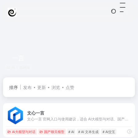
一言
共 1 篇网址
排序
发布
更新
浏览
点赞
文心一言
文心一言 官网入口与使用建议，适合 AI大模型与对话、国产聊天模型。抓钱AI导航提供官网域名 yiyan.baidu.com，分类索引、同类工具参考和持续排重更新。
AI大模型与对话
国产聊天模型
# AI
# AI 文本生成
# AI交互