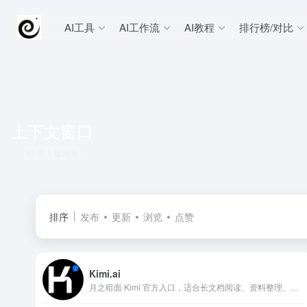
AI工具
AI工作流
AI教程
排行榜/对比
上下文窗口
共 1 篇网址
排序
发布
更新
浏览
点赞
Kimi.ai
月之暗面 Kimi 官方入口，适合长文档阅读、资料整理、中文写作和研究问答。 抓钱AI导航提供官网入口、分类索引和同类工具参考。