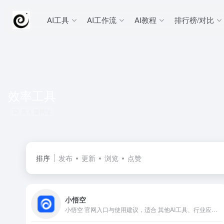
AI工具
AI工作流
AI教程
排行榜/对比
效率工具
共 1 篇网址
排序
发布
更新
浏览
点赞
小悟空
小悟空 官网入口与使用建议，适合 其他AI工具、行业应用与其他。抓钱AI导航提供官网域名 wukong.com，分类索引、同类工具参考和持续排重更新。