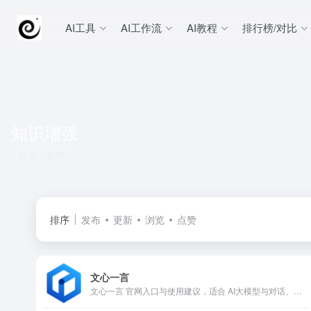
AI工具
AI工作流
AI教程
排行榜/对比
知识增强
共 1 篇网址
排序
发布
更新
浏览
点赞
文心一言
文心一言 官网入口与使用建议，适合 AI大模型与对话、国产聊天模型。抓钱AI导航提供官网域名 yiyan.baidu.com，分类索引、同类工具参考和持续排重更新。