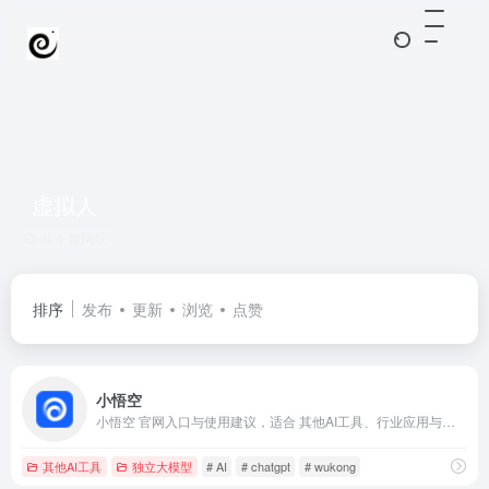
虚拟人
共 1 篇网址
排序
发布
更新
浏览
点赞
小悟空
小悟空 官网入口与使用建议，适合 其他AI工具、行业应用与其他。抓钱AI导航提供官网域名 wukong.com，分类索引、同类工具参考和持续排重更新。
其他AI工具
独立大模型
# AI
# chatgpt
# wukong