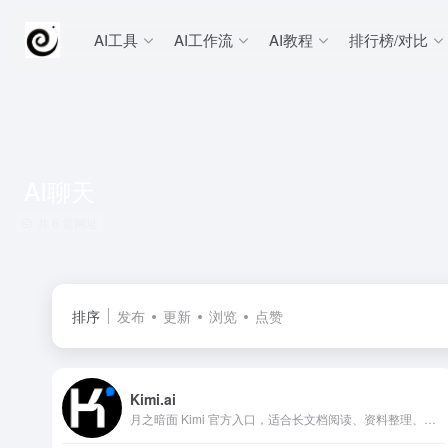
AI工具
AI工作流
AI教程
排行榜/对比
AI聊天
共 6 篇网址
排序
发布
更新
浏览
点赞
Kimi.ai
月之暗面 Kimi 官方入口，适合长文档阅读、资料整理、中文写作和研究问答。 抓钱AI导航提供官网入口、分类索引和同类工具参考。