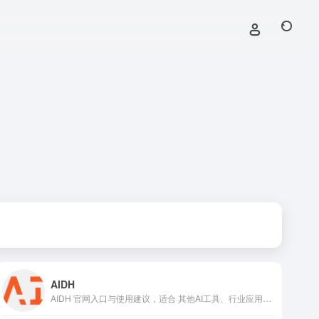
AIDH
AIDH 官网入口与使用建议，适合 其他AI工具、行业应用与其他。抓钱AI导航提供官网域名 ai-dh.com，分类索引、同类工具参考和持续排重更新。