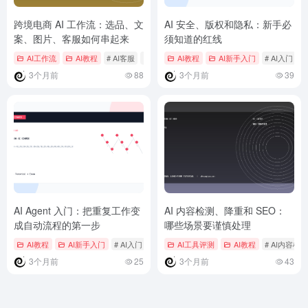
跨境电商 AI 工作流：选品、文
AI 安全、版权和隐私：新手必
案、图片、客服如何串起来
须知道的红线
AI工作流
AI教程
# AI客服
# AI电商
AI教程
# AI营销
AI新手入门
# AI入门
#
3个月前
88
3个月前
39
AI Agent 入门：把重复工作变
AI 内容检测、降重和 SEO：
成自动流程的第一步
哪些场景要谨慎处理
AI教程
AI新手入门
# AI入门
# AI办公
AI工具评测
# AI学习任务
AI教程
# AI内容检测
3个月前
25
3个月前
43