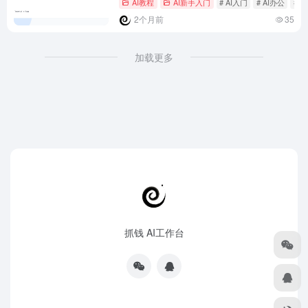
AI教程
AI新手入门
# AI入门
# AI办公
# 
2个月前
35
加载更多
抓钱 AI工作台