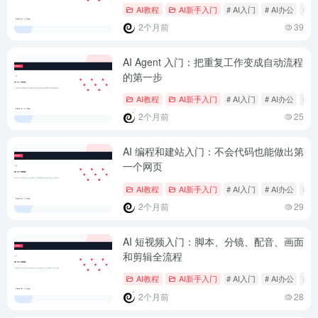
AI教程
AI新手入门
# AI入门
# AI办公
# 
2个月前
39
AI Agent 入门：把重复工作变成自动流程
的第一步
AI教程
AI新手入门
# AI入门
# AI办公
# 
2个月前
25
AI 编程和建站入门：不会代码也能做出第
一个网页
AI教程
AI新手入门
# AI入门
# AI办公
# 
2个月前
29
AI 短视频入门：脚本、分镜、配音、画面
和剪辑全流程
AI教程
AI新手入门
# AI入门
# AI办公
# 
2个月前
28