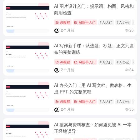
AI 图片设计入门：提示词、构图、风格和
商用检查
AI教程
AI新手入门
# AI入门
# AI办公
# 
2个月前
26
AI 写作新手课：从选题、标题、正文到发
布的完整训练
AI教程
AI新手入门
# AI入门
# AI办公
# 
2个月前
34
AI 办公入门：用 AI 写文档、做表格、生
成 PPT 的完整流程
AI教程
AI新手入门
# AI入门
# AI办公
# 
2个月前
35
AI 搜索与资料核查：如何避免被 AI 一本
正经地误导