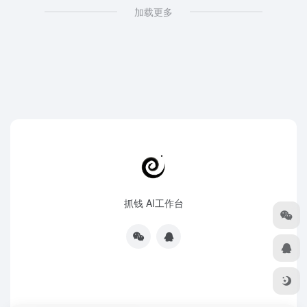
加载更多
抓钱 AI工作台