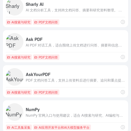
Sharly AI
AI 文档分析工具，支持跨文档问答、摘要和研究资料整理。 抓钱AI导航提供官网入口、分类索引和同类工具参考。
AI搜索与研究
PDF文档问答
Ask PDF
AI PDF 对话工具，适合围绕上传文档进行问答、摘要和信息检索。 抓钱AI导航提供官网入口、分类索引和同类工具参考。
AI搜索与研究
PDF文档问答
AskYourPDF
PDF 文档问答工具，支持上传资料后进行摘要、追问和重点提取。 抓钱AI导航提供官网入口、分类索引和同类工具参考。
AI搜索与研究
PDF文档问答
NumPy
NumPy 官网入口与使用建议，适合 AI搜索与研究、AI编程与开发、API模型服务。抓钱AI导航提供官网域名 numpy.org，分类索引、同类工具参考和持续排重更新。
AI工具集采集
AI应用开发平台和AI大模型服务平台