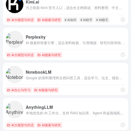
Kimi.ai
月之暗面 Kimi 官方入口，适合长文档阅读、资料整理、中文写作和研究问答。 抓钱AI导航提供官网入口、分类索引和同类工具参考。
AI大模型与对话
AI搜索与研究
# AI创作
# AI助手
# AI聊天
Perplexity
AI 搜索和答案引擎，适合资料检索、引用溯源、研究问答和快速了解新话题。 抓钱AI导航提供官网入口、分类索引和同类工具参考。
AI大模型与对话
AI搜索与研究
NotebookLM
Google 的资料整理和文档问答工具，适合学习、论文、报告、课程资料和知识库梳理。 抓钱AI导航提供官网入口、分类索引和同类工具参考。
AI办公与学习
AI搜索与研究
AnythingLLM
本地优先的 AI 工作台，支持 RAG 知识库、Agent 和桌面端私有文档问答。 抓钱AI导航提供官网入口、分类索引和同类工具参考。
AI大模型与对话
AI搜索与研究