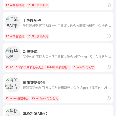
AI内容检测
AI工具集采集
千笔降AI率
千笔降AI率 官网入口与使用建议，适合 AI搜索与研究、数据分析BI。抓钱AI导航提供官网域名 qianbiaigc.com，分类索引、同类工具参考和持续排重更新。
AI内容检测
AI工具集采集
新华妙笔
新华妙笔 官网入口与使用建议，适合 AI写作与内容、AI搜索与研究、数据分析BI。抓钱AI导航提供官网域名 miaobi.xinhuaskl.com，分类索引、同类工具参考和持续排重更新。
80+ AI写作工具和助手大全（2026年最新整理）
AI写作与内容
博简智慧专利
博简智慧专利 官网入口与使用建议，适合 Agent搭建平台、AI Agent与自动化、AI搜索与研究。抓钱AI导航提供官网域名 pagentia.com，分类索引、同类工具参考和持续排重更新。
Agent搭建平台
AI Agent与自动化
掌桥科研AI论文