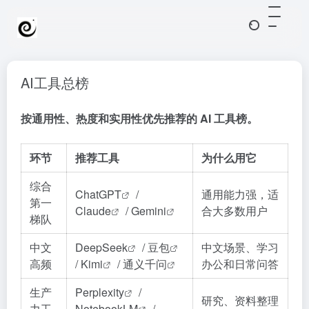
AI工具总榜
按通用性、热度和实用性优先推荐的 AI 工具榜。
环节
推荐工具
为什么用它
综合
ChatGPT
/
通用能力强，适
第一
Claude
/
Gemini
合大多数用户
梯队
中文
DeepSeek
/
豆包
中文场景、学习
高频
/
Kimi
/
通义千问
办公和日常问答
生产
Perplexity
/
研究、资料整理
力工
NotebookLM
/