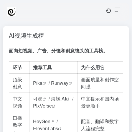
AI视频生成榜
面向短视频、广告、分镜和创意镜头的工具榜。
环节
推荐工具
为什么用它
顶级
画面质量和创作空
Pika
/
Runway
创意
间强
中文
可灵
/
海螺 AI
/
中文提示和国内场
视频
PixVerse
景更顺手
口播
HeyGen
/
配音、翻译和数字
数字
ElevenLabs
人流程完整
人