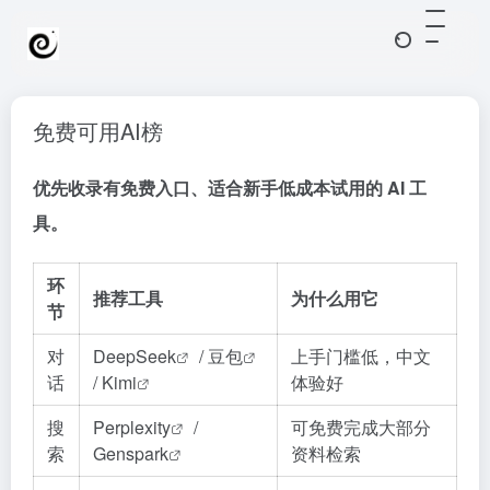
免费可用AI榜
优先收录有免费入口、适合新手低成本试用的 AI 工
具。
环
推荐工具
为什么用它
节
对
DeepSeek
/
豆包
上手门槛低，中文
话
/
Kimi
体验好
搜
Perplexity
/
可免费完成大部分
索
Genspark
资料检索