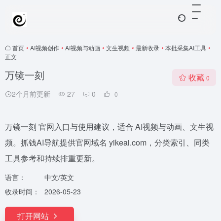
首页
•
AI视频创作
•
AI视频与动画
•
文生视频
•
最新收录
•
本批采集AI工具
•
正文
万镜一刻
收藏
0
2个月前更新
27
0
0
万镜一刻 官网入口与使用建议，适合 AI视频与动画、文生视
频。抓钱AI导航提供官网域名 yikeai.com，分类索引、同类
工具参考和持续排重更新。
语言：
中文/英文
收录时间：
2026-05-23
打开网站