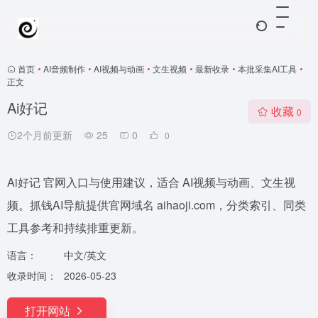
首页
•
AI音频制作
•
AI视频与动画
•
文生视频
•
最新收录
•
本批采集AI工具
•
正文
Ai好记
收藏
0
2个月前更新
25
0
0
Ai好记 官网入口与使用建议，适合 AI视频与动画、文生视
频。抓钱AI导航提供官网域名 aihaoji.com，分类索引、同类
工具参考和持续排重更新。
语言：
中文/英文
收录时间：
2026-05-23
打开网站