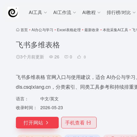
AI工具
AI工作流
AI教程
排行榜/对比
首页
•
AI办公与学习
•
Excel表格处理
•
最新收录
•
本批采集AI工具
•
飞
飞书多维表格
3个月前更新
26
0
0
飞书多维表格 官网入口与使用建议，适合 AI办公与学习、
dis.csqixiang.cn，分类索引、同类工具参考和持续排
语言：
中文/英文
收录时间：
2026-05-23
打开网站
手机查看