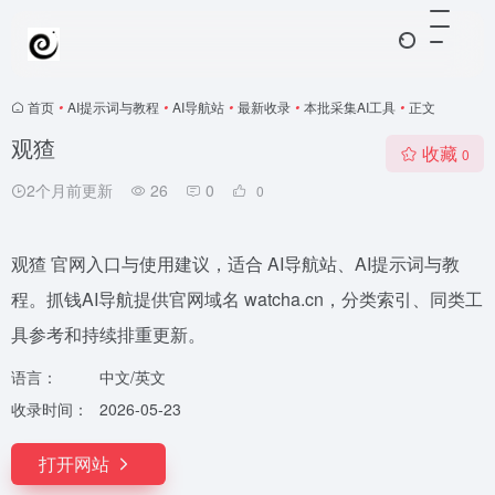
首页
•
AI提示词与教程
•
AI导航站
•
最新收录
•
本批采集AI工具
•
正文
观猹
收藏
0
2个月前更新
26
0
0
观猹 官网入口与使用建议，适合 AI导航站、AI提示词与教
程。抓钱AI导航提供官网域名 watcha.cn，分类索引、同类工
具参考和持续排重更新。
语言：
中文/英文
收录时间：
2026-05-23
打开网站