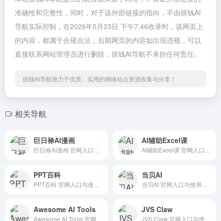
准确性和完整性，同时，对于该外部链接的指向，不由抓钱AI
导航实际控制，在2026年5月23日 下午7:46收录时，该网页上
的内容，都属于合规合法，后期网页的内容如出现违规，可以
直接联系网站管理员进行删除，抓钱AI导航不承担任何责任。
抓钱AI导航致力于优质、实用的网络站点资源收集与分享！
相关导航
巨日禄AI漫画
AI辅助Excel课
巨日禄AI漫画 官网入口与使用建议，适合 其他AI工具、行业应用与其他。抓钱AI导航提供官网域名 ai.jurilu.com，分类索引、同类工具参考和持续排重更新。
AI辅助Excel课 官网入口与使用建议，适合 AI办公与学习、AI视频与动画、Excel表格处理。抓钱AI导航提供官网域名 huke88.com，分类索引、同类工具参考和持续排重更新。
PPT百科
当贝AI
PPT百科 官网入口与使用建议，适合 PPT一键生成、PPT方案与演示。抓钱AI导航提供官网域名 pptwiki.com，分类索引、同类工具参考和持续排重更新。
当贝AI 官网入口与使用建议，适合 其他AI工具、行业应用与其他。抓钱AI导航提供官网域名 ai.dangbei.com，分类索引、同类工具参考和持续排重更新。
Awesome AI Tools
JVS Claw
Awesome AI Tools 官网入口与使用建议，适合 AI导航站、AI提示词与教程。抓钱AI导航提供官网域名 awesomeaitools.com，分类索引、同类工具参考和持续排重更新。
JVS Claw 官网入口与使用建议，适合 AI提示词与教程、排行榜对比、法律合同AI。抓钱AI导航提供官网域名 jvs.wuying.aliyun.com，分类索引、同类工具参考和持续排重更新。