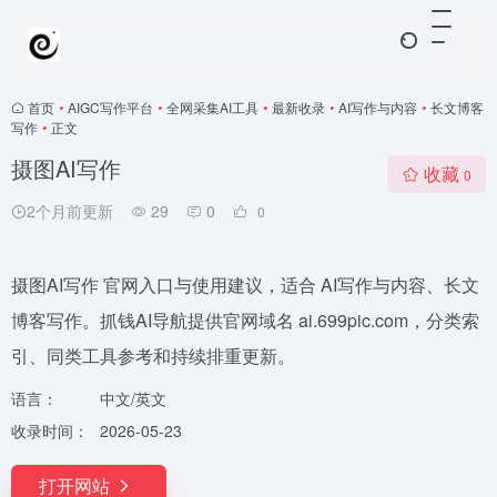
首页
•
AIGC写作平台
•
全网采集AI工具
•
最新收录
•
AI写作与内容
•
长文博客
写作
•
正文
摄图AI写作
收藏
0
2个月前更新
29
0
0
摄图AI写作 官网入口与使用建议，适合 AI写作与内容、长文
博客写作。抓钱AI导航提供官网域名 ai.699pic.com，分类索
引、同类工具参考和持续排重更新。
语言：
中文/英文
收录时间：
2026-05-23
打开网站