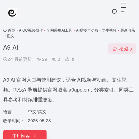
首页
•
AIGC视频创作
•
全网采集AI工具
•
AI视频与动画
•
文生视频
•
最新收录
•
正文
A9 AI
收藏
0
2个月前更新
29
0
0
A9 AI 官网入口与使用建议，适合 AI视频与动画、文生视
频。抓钱AI导航提供官网域名 a9app.cn，分类索引、同类工
具参考和持续排重更新。
语言：
中文/英文
收录时间：
2026-05-23
打开网站