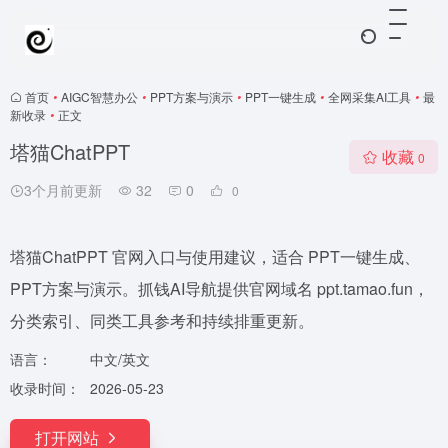
首页
•
AIGC智慧办公
•
PPT方案与演示
•
PPT一键生成
•
全网采集AI工具
•
最
新收录
•
正文
塔猫ChatPPT
收藏
0
3个月前更新
32
0
0
塔猫ChatPPT 官网入口与使用建议，适合 PPT一键生成、
PPT方案与演示。抓钱AI导航提供官网域名 ppt.tamao.fun，
分类索引、同类工具参考和持续排重更新。
语言：
中文/英文
收录时间：
2026-05-23
打开网站