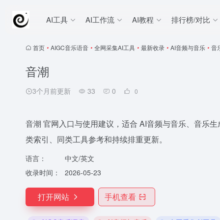
AI工具
AI工作流
AI教程
排行榜/对比
首页
•
AIGC音乐语音
•
全网采集AI工具
•
最新收录
•
AI音频与音乐
•
音
音潮
3个月前更新
33
0
0
音潮 官网入口与使用建议，适合 AI音频与音乐、音乐生成。抓钱A
类索引、同类工具参考和持续排重更新。
语言：
中文/英文
收录时间：
2026-05-23
打开网站
手机查看