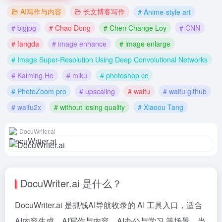
AI写作与内容
长文博客写作
# Anime-style art
# bigjpg
# Chao Dong
# Chen Change Loy
# CNN
# fangda
# image enhance
# image enlarge
# Image Super-Resolution Using Deep Convolutional Networks
# Kaiming He
# miku
# photoshop cc
# PhotoZoom pro
# upscaling
# waifu
# waifu github
# waifu2x
# without losing quality
# Xiaoou Tang
DocuWriter.ai
DocuWriter.ai 是什么？
DocuWriter.ai 是抓钱AI导航收录的 AI 工具入口，适合
AI内容生成、AI写作与内容、AI办公与学习 等场景。当