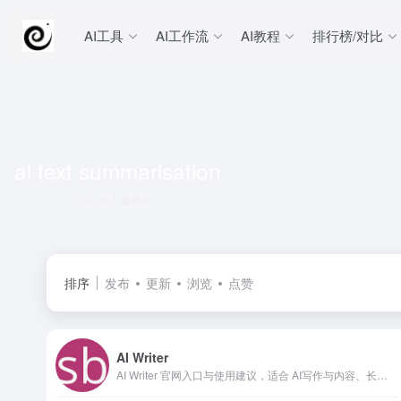
AI工具
AI工作流
AI教程
排行榜/对比
ai text summarisation
共 1 篇网址
排序
发布
更新
浏览
点赞
AI Writer
AI Writer 官网入口与使用建议，适合 AI写作与内容、长文博客写作。抓钱AI导航提供官网域名 sassbook.com，分类索引、同类工具参考和持续排重更新。