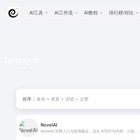
AI工具
AI工作流
AI教程
排行榜/对比
fantasy ai
共 1 篇网址
排序
发布
更新
浏览
点赞
NovelAI
NovelAI 官网入口与使用建议，适合 AI写作与内容、小说故事创作。抓钱AI导航提供官网域名 novelai.net，分类索引、同类工具参考和持续排重更新。