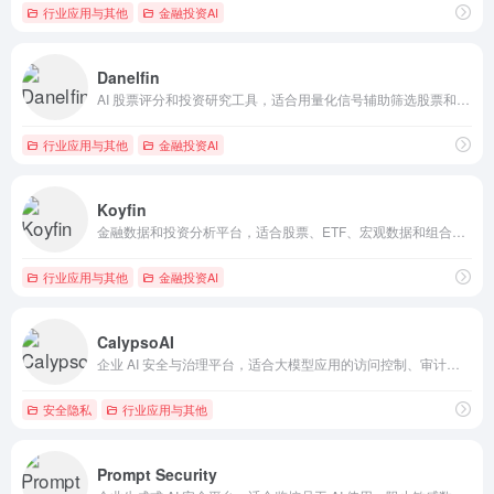
行业应用与其他
金融投资AI
Danelfin
AI 股票评分和投资研究工具，适合用量化信号辅助筛选股票和 ETF。 抓钱AI导航提供官网入口、分类索引和同类工具参考。
行业应用与其他
金融投资AI
Koyfin
金融数据和投资分析平台，适合股票、ETF、宏观数据和组合研究。 抓钱AI导航提供官网入口、分类索引和同类工具参考。
行业应用与其他
金融投资AI
CalypsoAI
企业 AI 安全与治理平台，适合大模型应用的访问控制、审计和风险防护。 抓钱AI导航提供官网入口、分类索引和同类工具参考。
安全隐私
行业应用与其他
Prompt Security