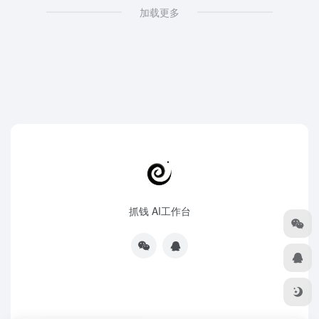
加载更多
抓钱 AI工作台