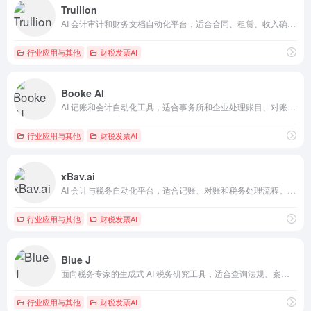
Trullion
AI 会计审计和财务文档自动化平台，适合合同、租赁、收入确认和审计流程。 抓钱AI导航提供官网入口、分类索引和同类工具参考。
行业应用与其他
财税发票AI
Booke AI
AI 记账和会计自动化工具，适合事务所和企业处理账目、对账和分类。 抓钱AI导航提供官网入口、分类索引和同类工具参考。
行业应用与其他
财税发票AI
xBav.ai
AI 会计与税务自动化平台，适合记账、对账和税务处理流程。 抓钱AI导航提供官网入口、分类索引和同类工具参考。
行业应用与其他
财税发票AI
Blue J
面向税务专家的生成式 AI 税务研究工具，适合查询法规、案例和税务结论。 抓钱AI导航提供官网入口、分类索引和同类工具参考。
行业应用与其他
财税发票AI