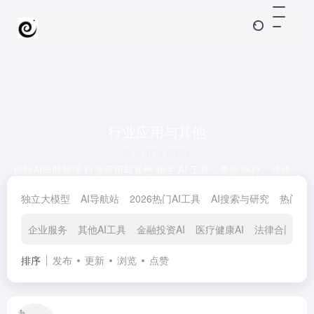
行业应用与其他
共 3714 篇网址
抓钱AI导航整理 行业应用与其他 相关 AI 工具，覆盖 医疗、法律、
财税、金融、招聘、通用效率工具。当前分类收录约 1875 个工具
独立大模型
AI导航站
2026热门AI工具
AI搜索与研究
热门任
入口，适合按行业场景寻找专业 AI 工具和解决方案，并持续排重更
新。
企业服务
其他AI工具
金融投资AI
医疗健康AI
法律合同AI
排序
发布
更新
浏览
点赞