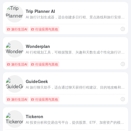
Trip Planner AI
AI 旅行计划生成器，适合创建多日行程、景点路线和旅行安排。 抓钱AI导航提供官网入口、分类索引和同类工具参考。
旅行生活AI
行业应用与其他
Wonderplan
AI 行程规划工具，可根据预算、兴趣和天数生成个性化旅行计划。 抓钱AI导航提供官网入口、分类索引和同类工具参考。
旅行生活AI
行业应用与其他
GuideGeek
AI 旅行聊天助手，适合通过聊天获得行程建议、目的地攻略和旅行灵感。 抓钱AI导航提供官网入口、分类索引和同类工具参考。
旅行生活AI
行业应用与其他
Tickeron
AI 投资分析和交易信号平台，提供股票、ETF、加密资产的模式识别和策略工具。 抓钱AI导航提供官网入口、分类索引和同类工具参考。