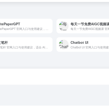
itePaperGPT
每天一节免费AIGC视频
WhitePaperGPT 官网入口与使用建议，适合 AI搜索与研究、PPT方案与演示、商业计划书。抓钱AI导航提供官网域名 chromewebstore.google.com，分类索引、同类工具参考和持续排重更新。
文笔杆
Chatbot UI
华文笔杆 官网入口与使用建议，适合 AI写作与内容、长文博客写作。抓钱AI导航提供官网域名 docwrite.cn，分类索引、同类工具参考和持续排重更新。