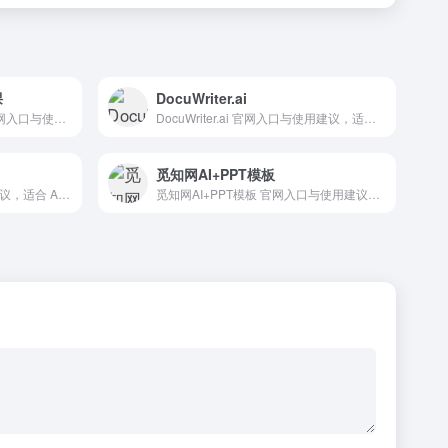
课
DocuWriter.ai
每天一节免费AIGC视频课 官网入口与使用建议，适合 AI编程与开发、IDE插件、招聘人力AI。抓钱AI导航提供官网域名 huke88.com，分类索引、同类工具参考和持续排重更新。
DocuWriter.ai 官网入口与使用建议，适合 AI写作与内容、长文博客写作。抓钱AI导航提供官网域名 docuwriter.ai，分类索引、同类工具参考和持续排重更新。
觅知网AI+PPT模板
Chatbot UI 官网入口与使用建议，适合 AI图像与设计、AI编程与开发、UI原型设计。抓钱AI导航提供官网域名 github.com，分类索引、同类工具参考和持续排重更新。
觅知网AI+PPT模板 官网入口与使用建议，适合 PPT一键生成、PPT方案与演示。抓钱AI导航提供官网域名 51miz.com，分类索引、同类工具参考和持续排重更新。