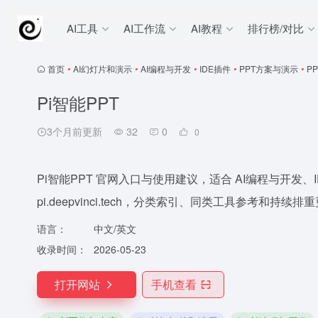
AI工具
AI工作流
AI教程
排行榜/对比
首页
•
AI幻灯片和演示
•
AI编程与开发
•
IDE插件
•
PPT方案与演示
•
P
Pi智能PPT
3个月前更新
32
0
0
Pi智能PPT 官网入口与使用建议，适合 AI编程与开发
pi.deepvinci.tech，分类索引、同类工具参考和持续排
语言：
中文/英文
收录时间：
2026-05-23
打开网站
手机查看