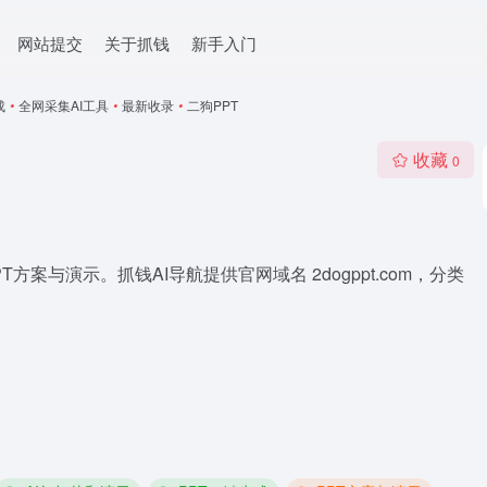
网站提交
关于抓钱
新手入门
成
•
全网采集AI工具
•
最新收录
•
二狗PPT
收藏
0
方案与演示。抓钱AI导航提供官网域名 2dogppt.com，分类