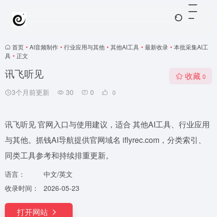
首页
•
AI音频制作
•
行业应用与其他
•
其他AI工具
•
最新收录
•
本批采集AI工
具
•
正文
讯飞听见
收藏
0
3个月前更新
30
0
0
讯飞听见 官网入口与使用建议，适合 其他AI工具、行业应用
与其他。抓钱AI导航提供官网域名 iflyrec.com，分类索引、
同类工具参考和持续排重更新。
语言：
中文/英文
收录时间：
2026-05-23
打开网站