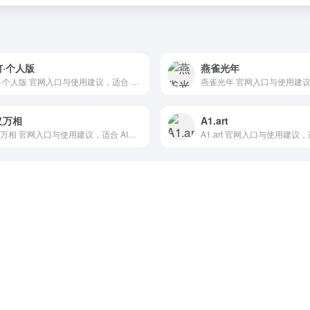
钉·个人版
燕雀光年
钉钉·个人版 官网入口与使用建议，适合 其他AI工具、行业应用与其他。抓钱AI导航提供官网域名 workspace.dingtalk.com，分类索引、同类工具参考和持续排重更新。
义万相
A1.art
通义万相 官网入口与使用建议，适合 AI大模型与对话、国产聊天模型。抓钱AI导航提供官网域名 tongyi.aliyun.com，分类索引、同类工具参考和持续排重更新。