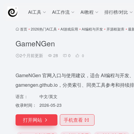
AI工具
AI工作流
AI教程
排行榜/对比
首页
•
2026热门AI工具
•
AI游戏应用
•
AI编程与开发
•
开源框架库
•
最
GameNGen
2个月前更新
28
0
0
GameNGen 官网入口与使用建议，适合 AI编程与开
gamengen.github.io，分类索引、同类工具参考和持
语言：
中文/英文
收录时间：
2026-05-23
打开网站
手机查看