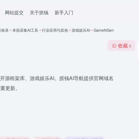
网站提交
关于抓钱
新手入门
新收录
•
本批采集AI工具
•
行业应用与其他
•
游戏娱乐AI
•
GameNGen
收藏
0
发、开源框架库、游戏娱乐AI。抓钱AI导航提供官网域名
续排重更新。