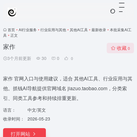
首页
•
AI行业服务
•
行业应用与其他
•
其他AI工具
•
最新收录
•
本批采集AI工
具
•
正文
家作
收藏
0
3个月前更新
30
0
0
家作 官网入口与使用建议，适合 其他AI工具、行业应用与其
他。抓钱AI导航提供官网域名 jiazuo.taobao.com，分类索
引、同类工具参考和持续排重更新。
语言：
中文/英文
收录时间：
2026-05-23
打开网站