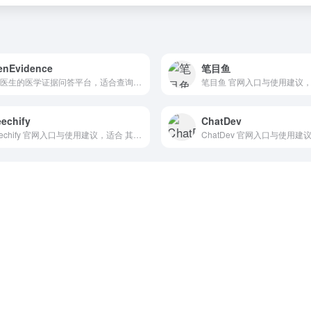
enEvidence
笔目鱼
面向医生的医学证据问答平台，适合查询临床研究、指南和治疗信息。 抓钱AI导航提供官网入口、分类索引和同类工具参考。
echify
ChatDev
Speechify 官网入口与使用建议，适合 其他AI工具、行业应用与其他。抓钱AI导航提供官网域名 speechify.com，分类索引、同类工具参考和持续排重更新。