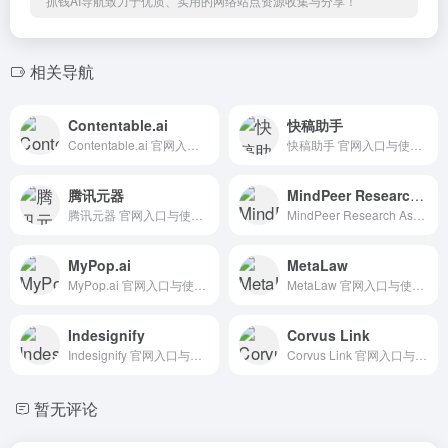
抓钱AI导航致力于优质、实用的网络站点资源收集与分享！
相关导航
Contentable.ai
快稿助手
Contentable.ai 官网入口与使用建议，适合 其他AI工具、行业应用与其他。抓钱AI导航提供官网域名 contentable.ai，分类索引、同类工具参考和持续排重更新。
快稿助手 官网入口与使用建议，适合 其他AI工具、行业应用与其他。抓钱AI导航提供官网域名 kuaigaozhushou.cn，分类索引、同类工具参考和持续排重更新。
腾讯元器
MindPeer Research Assistant
腾讯元器 官网入口与使用建议，适合 其他AI工具、行业应用与其他。抓钱AI导航提供官网域名 yuanqi.tencent.com，分类索引、同类工具参考和持续排重更新。
MindPeer Research Assistant 官网入口与使用建议，适合 AI搜索与研究、招聘人力AI、数据分析BI。抓钱AI导航提供官网域名 chromewebstore.google.com，分类索引、同类工具参考和持续排重更新。
MyPop.ai
MetaLaw
MyPop.ai 官网入口与使用建议，适合 AI办公与学习、团队协作。抓钱AI导航提供官网域名 mypop.ai，分类索引、同类工具参考和持续排重更新。
MetaLaw 官网入口与使用建议，适合 AI导航站、AI提示词与教程、法律合同AI。抓钱AI导航提供官网域名 meta.law，分类索引、同类工具参考和持续排重更新。
Indesignify
Corvus Link
Indesignify 官网入口与使用建议，适合 AI图像与设计、室内建筑设计、房地产建筑AI。抓钱AI导航提供官网域名 indesignify.com，分类索引、同类工具参考和持续排重更新。
Corvus Link 官网入口与使用建议，适合 AI搜索与研究、数据分析BI。抓钱AI导航提供官网域名 corvuslink.com，分类索引、同类工具参考和持续排重更新。
暂无评论