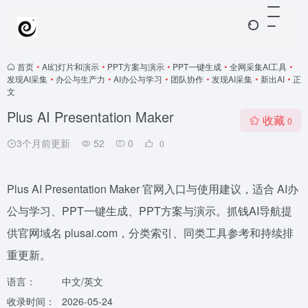
首页
•
AI幻灯片和演示
•
PPT方案与演示
•
PPT一键生成
•
全网采集AI工具
•
发现AI采集
•
办公与生产力
•
AI办公与学习
•
团队协作
•
发现AI采集
•
新出AI
•
正
文
Plus AI Presentation Maker
收藏
0
3个月前更新
52
0
0
Plus AI Presentation Maker 官网入口与使用建议，适合 AI办
公与学习、PPT一键生成、PPT方案与演示。抓钱AI导航提
供官网域名 plusai.com，分类索引、同类工具参考和持续排
重更新。
语言：
中文/英文
收录时间：
2026-05-24