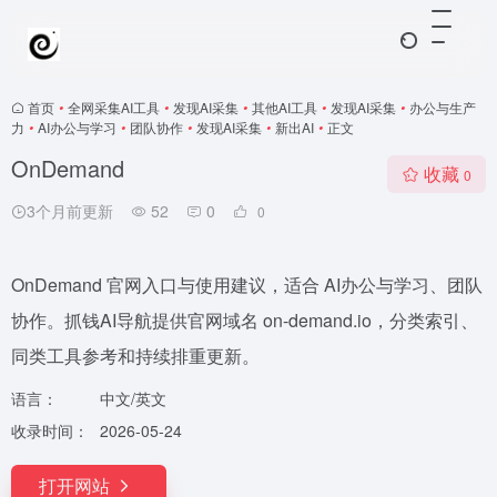
首页
•
全网采集AI工具
•
发现AI采集
•
其他AI工具
•
发现AI采集
•
办公与生产
力
•
AI办公与学习
•
团队协作
•
发现AI采集
•
新出AI
•
正文
OnDemand
收藏
0
3个月前更新
52
0
0
OnDemand 官网入口与使用建议，适合 AI办公与学习、团队
协作。抓钱AI导航提供官网域名 on-demand.io，分类索引、
同类工具参考和持续排重更新。
语言：
中文/英文
收录时间：
2026-05-24
打开网站