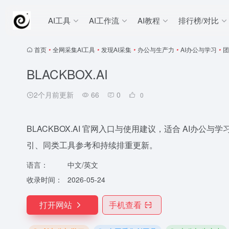
AI工具
AI工作流
AI教程
排行榜/对比
首页
•
全网采集AI工具
•
发现AI采集
•
办公与生产力
•
AI办公与学习
•
团
BLACKBOX.AI
2个月前更新
66
0
0
BLACKBOX.AI 官网入口与使用建议，适合 AI办公与学
引、同类工具参考和持续排重更新。
语言：
中文/英文
收录时间：
2026-05-24
打开网站
手机查看