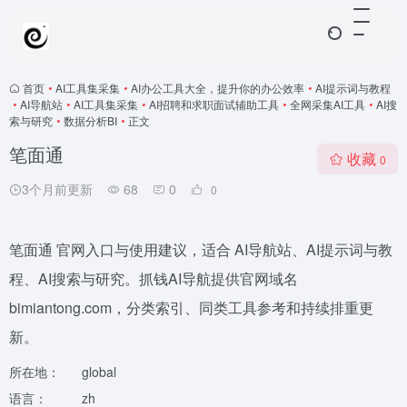
首页
•
AI工具集采集
•
AI办公工具大全，提升你的办公效率
•
AI提示词与教程
•
AI导航站
•
AI工具集采集
•
AI招聘和求职面试辅助工具
•
全网采集AI工具
•
AI搜
索与研究
•
数据分析BI
•
正文
笔面通
收藏
0
3个月前更新
68
0
0
笔面通 官网入口与使用建议，适合 AI导航站、AI提示词与教
程、AI搜索与研究。抓钱AI导航提供官网域名
bimiantong.com，分类索引、同类工具参考和持续排重更
新。
所在地：
global
语言：
zh