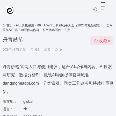
首页
•
AI工具集采集
•
80+ AI写作工具和助手大全（2026年最新整理）
•
全网
采集AI工具
•
AI写作与内容
•
长文博客写作
•
正文
丹青妙笔
收藏
0
3个月前更新
61
0
0
丹青妙笔 官网入口与使用建议，适合 AI写作与内容、AI搜索
与研究、数据分析BI。抓钱AI导航提供官网域名
danqingmiaobi.com，分类索引、同类工具参考和持续排重更
新。
所在地：
global
语言：
zh