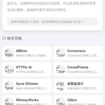
规合法，后期网页的内容如出现违规，可以直接联系网站管理
员进行删除，抓钱AI导航不承担任何责任。
抓钱AI导航致力于优质、实用的网络站点资源收集与分享！
相关导航
AMiner
Consensus
AMiner 官网入口与使用建议，适合 其他AI工具、行业应用与其他。抓钱AI导航提供官网域名 aminer.cn，分类索引、同类工具参考和持续排重更新。
Consensus 官网入口与使用建议，适合 其他AI工具、行业应用与其他。抓钱AI导航提供官网域名 consensus.app，分类索引、同类工具参考和持续排重更新。
HTTPie AI
CrowdPrisma
HTTPie AI 官网入口与使用建议，适合 其他AI工具、行业应用与其他。抓钱AI导航提供官网域名 httpie.io，分类索引、同类工具参考和持续排重更新。
CrowdPrisma 官网入口与使用建议，适合 AI搜索与研究、数据分析BI。抓钱AI导航提供官网域名 crowdprisma.com，分类索引、同类工具参考和持续排重更新。
Ayoa Ultimate
创客贴设计
Ayoa Ultimate 官网入口与使用建议，适合 其他AI工具、行业应用与其他。抓钱AI导航提供官网域名 ayoa.com，分类索引、同类工具参考和持续排重更新。
创客贴设计 官网入口与使用建议，适合 其他AI工具、行业应用与其他。抓钱AI导航提供官网域名 chuangkit.com，分类索引、同类工具参考和持续排重更新。
WhimsyWorks
UXbot
WhimsyWorks 官网入口与使用建议，适合 其他AI工具、行业应用与其他。抓钱AI导航提供官网域名 whimsyapp.com，分类索引、同类工具参考和持续排重更新。
UXbot 官网入口与使用建议，适合 AI图像与设计、UI原型设计。抓钱AI导航提供官网域名 uxbot.cn，分类索引、同类工具参考和持续排重更新。