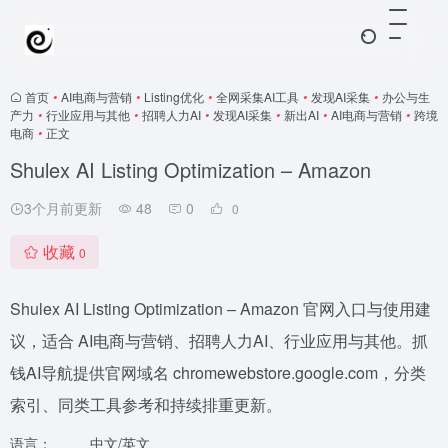
首页
•
AI电商与营销
•
Listing优化
•
全网采集AI工具
•
发现AI采集
•
办公与生
产力
•
行业应用与其他
•
招聘人力AI
•
发现AI采集
•
新出AI
•
AI电商与营销
•
跨境
电商
•
正文
Shulex AI Listing Optimization – Amazon
3个月前更新
48
0
0
收藏
0
Shulex AI Listing Optimization – Amazon 官网入口与使用建
议，适合 AI电商与营销、招聘人力AI、行业应用与其他。抓
钱AI导航提供官网域名 chromewebstore.google.com，分类
索引、同类工具参考和持续排重更新。
语言：
中文/英文