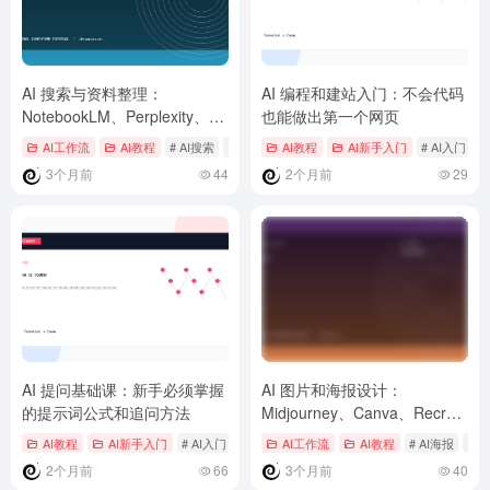
AI 搜索与资料整理：
AI 编程和建站入门：不会代码
NotebookLM、Perplexity、
也能做出第一个网页
Kimi 的研究流程
AI工作流
AI教程
# AI搜索
# Kimi
# NotebookLM
AI教程
AI新手入门
# AI入门
#
3个月前
44
2个月前
29
AI 提问基础课：新手必须掌握
AI 图片和海报设计：
的提示词公式和追问方法
Midjourney、Canva、Recraft
的使用路线
AI教程
AI新手入门
# AI入门
# AI办公
AI工作流
# AI学习任务
AI教程
# AI海报
# 
2个月前
66
3个月前
40