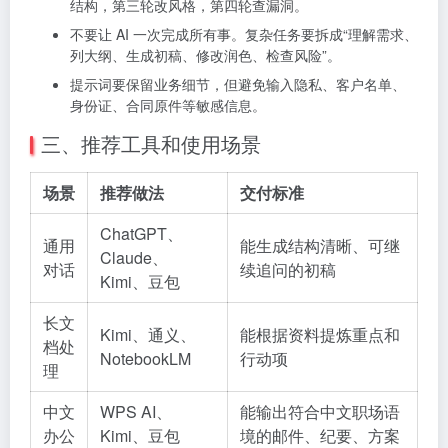
结构，第三轮改风格，第四轮查漏洞。
不要让 AI 一次完成所有事。复杂任务要拆成“理解需求、
列大纲、生成初稿、修改润色、检查风险”。
提示词要保留业务细节，但避免输入隐私、客户名单、
身份证、合同原件等敏感信息。
三、推荐工具和使用场景
场景
推荐做法
交付标准
ChatGPT、
通用
能生成结构清晰、可继
Claude、
对话
续追问的初稿
Kimi、豆包
长文
Kimi、通义、
能根据资料提炼重点和
档处
NotebookLM
行动项
理
中文
WPS AI、
能输出符合中文职场语
办公
Kimi、豆包
境的邮件、纪要、方案