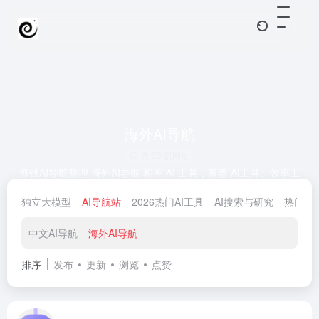
海外AI导航
共 23 篇网址
抓钱AI导航整理 海外AI导航 相关 AI 工具，覆盖 AI工具、效率工
具、智能应用、在线服务。当前分类收录约 23 个工具入口，适合按
独立大模型
AI导航站
2026热门AI工具
AI搜索与研究
热门任
场景筛选 AI 工具和比较同类产品，并持续排重更新。
中文AI导航
海外AI导航
排序
发布
更新
浏览
点赞