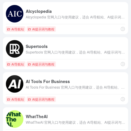
AIcyclopedia
AIcyclopedia 官网入口与使用建议，适合 AI导航站、AI提示词与教程。抓钱AI导航提供官网域名 aicyclopedia.com，分类索引、同类工具参考和持续排重更新。
AI导航站
AI提示词与教程
Supertools
Supertools 官网入口与使用建议，适合 AI导航站、AI提示词与教程。抓钱AI导航提供官网域名 supertools.therundown.ai，分类索引、同类工具参考和持续排重更新。
AI导航站
AI提示词与教程
AI Tools For Business
AI Tools For Business 官网入口与使用建议，适合 AI导航站、AI提示词与教程、企业服务。抓钱AI导航提供官网域名 aimarketing.directory，分类索引、同类工具参考和持续排重更新。
AI导航站
AI提示词与教程
WhatTheAI
WhatTheAI 官网入口与使用建议，适合 AI导航站、AI提示词与教程。抓钱AI导航提供官网域名 whattheai.tech，分类索引、同类工具参考和持续排重更新。