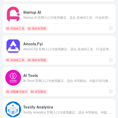
Startup AI
Startup AI 官网入口与使用建议，适合 其他AI工具、行业应用与其他。抓钱AI导航提供官网域名 startupaitools.com，分类索引、同类工具参考和持续排重更新。
其他AI工具
海外AI导航
Aitools.Fyi
Aitools.Fyi 官网入口与使用建议，适合 其他AI工具、行业应用与其他。抓钱AI导航提供官网域名 aitools.fyi，分类索引、同类工具参考和持续排重更新。
其他AI工具
海外AI导航
AI Tools
AI Tools 官网入口与使用建议，适合 AI导航站、AI提示词与教程。抓钱AI导航提供官网域名 aitoolsdirectory.com，分类索引、同类工具参考和持续排重更新。
AI图像与设计
AI导航站
Textify Analytics
Textify Analytics 官网入口与使用建议，适合 AI导航站、AI提示词与教程、AI搜索与研究。抓钱AI导航提供官网域名 textify.ai，分类索引、同类工具参考和持续排重更新。