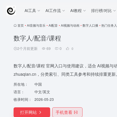
AI工具
AI工作流
AI教程
排行榜/对比
首页
•
AI音频与音乐
•
AI配音
•
AI视频与动画
•
数字人口播
•
热门任务入
数字人/配音/课程
2个月前更新
69
0
0
数字人/配音/课程 官网入口与使用建议，适合 AI视频
zhuaqian.cn，分类索引、同类工具参考和持续排重更新
所在地：
中国
语言：
中文/英文
收录时间：
2026-05-23
打开网站
手机查看